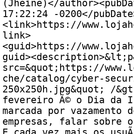
(Jheine)</author><pubDa
17:22:24 -0200</pubDate
<link>https://www.lojah
link>
<guid>https://www.lojah
guid><description>&lt;p
src=&quot;https://www.l
che/catalog/cyber-secur
250x250h.jpg&quot; /&gt
fevereiro Ã© o Dia da I
marcada por vazamento d
empresas, falar sobre o
E cada vez mais os usuÃ