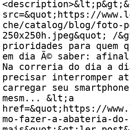
<description>&lt;p&gt;&
src=&quot;https://www.l
che/catalog/blog/foto-p
250x250h.jpeg&quot; /&g
prioridades para quem q
em dia Ã© saber: afinal
Na correria do dia a di
precisar interromper at
carregar seu smartphone
mesm... &lt;a 
href=&quot;https://www.
mo-fazer-a-abateria-do-
mais&quot;&gt;ler post&