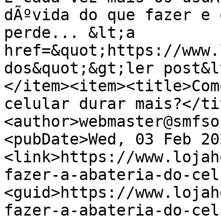
dÃºvida do que fazer e 
perde... &lt;a 
href=&quot;https://www.
dos&quot;&gt;ler post&l
</item><item><title>Com
celular durar mais?</ti
<author>webmaster@smfso
<pubDate>Wed, 03 Feb 20
<link>https://www.lojah
fazer-a-abateria-do-cel
<guid>https://www.lojah
fazer-a-abateria-do-cel