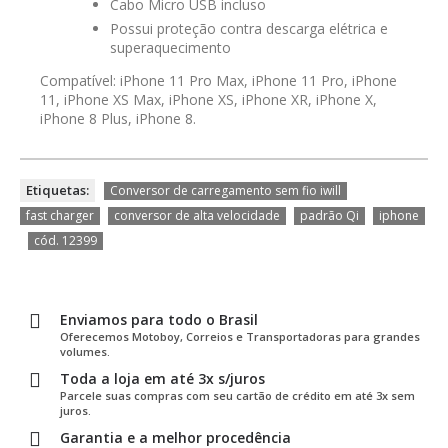
Cabo Micro USB incluso
Possui proteção contra descarga elétrica e
superaquecimento
Compatível: iPhone 11 Pro Max, iPhone 11 Pro, iPhone
11, iPhone XS Max, iPhone XS, iPhone XR, iPhone X,
iPhone 8 Plus, iPhone 8.
,
Etiquetas:
Conversor de carregamento sem fio iwill
,
,
,
fast charger
conversor de alta velocidade
padrão Qi
iphone
,
cód. 12399
Enviamos para todo o Brasil
Oferecemos Motoboy, Correios e Transportadoras para grandes
volumes.
Toda a loja em até 3x s/juros
Parcele suas compras com seu cartão de crédito em até 3x sem
juros.
Garantia e a melhor procedência