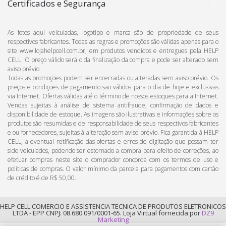
Certificados e Segurança
As fotos aqui veiculadas, logotipo e marca são de propriedade de seus
respectivos fabricantes. Todas as regras e promoções são válidas apenas para o
site www.lojahelpcell.com.br, em produtos vendidos e entregues pela HELP
CELL. O preço válido será o da finalização da compra e pode ser alterado sem
aviso prévio.
Todas as promoções podem ser encerradas ou alteradas sem aviso prévio. Os
preços e condições de pagamento são válidos para o dia de hoje e exclusivas
via Internet. Ofertas válidas até o término de nossos estoques para a Internet.
Vendas sujeitas à análise de sistema antifraude, confirmação de dados e
disponibilidade de estoque. As imagens são ilustrativas e informações sobre os
produtos são resumidas e de responsabilidade de seus respectivos fabricantes
e ou fornecedores, sujeitas à alteração sem aviso prévio. Fica garantida à HELP
CELL, a eventual retificação das ofertas e erros de digitação que possam ter
sido veiculados, podendo ser estornado a compra para efeito de correções, ao
efetuar compras neste site o comprador concorda com os termos de uso e
políticas de compras. O valor mínimo da parcela para pagamentos com cartão
de crédito é de R$ 50,00.
HELP CELL COMERCIO E ASSISTENCIA TECNICA DE PRODUTOS ELETRONICOS
LTDA - EPP CNPJ: 08.680.091/0001-65. Loja Virtual fornecida por
DZ9
Marketing