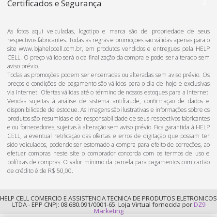
Certificados e Segurança
As fotos aqui veiculadas, logotipo e marca são de propriedade de seus
respectivos fabricantes. Todas as regras e promoções são válidas apenas para o
site www.lojahelpcell.com.br, em produtos vendidos e entregues pela HELP
CELL. O preço válido será o da finalização da compra e pode ser alterado sem
aviso prévio.
Todas as promoções podem ser encerradas ou alteradas sem aviso prévio. Os
preços e condições de pagamento são válidos para o dia de hoje e exclusivas
via Internet. Ofertas válidas até o término de nossos estoques para a Internet.
Vendas sujeitas à análise de sistema antifraude, confirmação de dados e
disponibilidade de estoque. As imagens são ilustrativas e informações sobre os
produtos são resumidas e de responsabilidade de seus respectivos fabricantes
e ou fornecedores, sujeitas à alteração sem aviso prévio. Fica garantida à HELP
CELL, a eventual retificação das ofertas e erros de digitação que possam ter
sido veiculados, podendo ser estornado a compra para efeito de correções, ao
efetuar compras neste site o comprador concorda com os termos de uso e
políticas de compras. O valor mínimo da parcela para pagamentos com cartão
de crédito é de R$ 50,00.
HELP CELL COMERCIO E ASSISTENCIA TECNICA DE PRODUTOS ELETRONICOS
LTDA - EPP CNPJ: 08.680.091/0001-65. Loja Virtual fornecida por
DZ9
Marketing