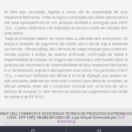
As fotos aqui veiculadas, logotipo e marca são de propriedade de seus
respectivos fabricantes. Todas as regras e promoções são válidas apenas para o
site www.lojahelpcell.com.br, em produtos vendidos e entregues pela HELP
CELL. O preço válido será o da finalização da compra e pode ser alterado sem
aviso prévio.
Todas as promoções podem ser encerradas ou alteradas sem aviso prévio. Os
preços e condições de pagamento são válidos para o dia de hoje e exclusivas
via Internet. Ofertas válidas até o término de nossos estoques para a Internet.
Vendas sujeitas à análise de sistema antifraude, confirmação de dados e
disponibilidade de estoque. As imagens são ilustrativas e informações sobre os
produtos são resumidas e de responsabilidade de seus respectivos fabricantes
e ou fornecedores, sujeitas à alteração sem aviso prévio. Fica garantida à HELP
CELL, a eventual retificação das ofertas e erros de digitação que possam ter
sido veiculados, podendo ser estornado a compra para efeito de correções, ao
efetuar compras neste site o comprador concorda com os termos de uso e
políticas de compras. O valor mínimo da parcela para pagamentos com cartão
de crédito é de R$ 50,00.
HELP CELL COMERCIO E ASSISTENCIA TECNICA DE PRODUTOS ELETRONICOS
LTDA - EPP CNPJ: 08.680.091/0001-65. Loja Virtual fornecida por
DZ9
Marketing