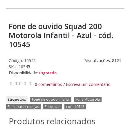
Fone de ouvido Squad 200
Motorola Infantil - Azul - cód.
10545
Código:
10545
Visualizações: 8121
SKU: 10545
Disponibilidade:
Esgotado
0 comentários
Escreva um comentário
/
,
,
Etiquetas:
Fone de ouvido infantil
Fone Motorola
,
,
Fone para crianças
Fone azul
cód. 10545
Produtos relacionados