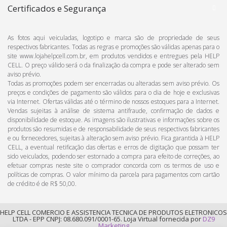
Certificados e Segurança
As fotos aqui veiculadas, logotipo e marca são de propriedade de seus
respectivos fabricantes. Todas as regras e promoções são válidas apenas para o
site www.lojahelpcell.com.br, em produtos vendidos e entregues pela HELP
CELL. O preço válido será o da finalização da compra e pode ser alterado sem
aviso prévio.
Todas as promoções podem ser encerradas ou alteradas sem aviso prévio. Os
preços e condições de pagamento são válidos para o dia de hoje e exclusivas
via Internet. Ofertas válidas até o término de nossos estoques para a Internet.
Vendas sujeitas à análise de sistema antifraude, confirmação de dados e
disponibilidade de estoque. As imagens são ilustrativas e informações sobre os
produtos são resumidas e de responsabilidade de seus respectivos fabricantes
e ou fornecedores, sujeitas à alteração sem aviso prévio. Fica garantida à HELP
CELL, a eventual retificação das ofertas e erros de digitação que possam ter
sido veiculados, podendo ser estornado a compra para efeito de correções, ao
efetuar compras neste site o comprador concorda com os termos de uso e
políticas de compras. O valor mínimo da parcela para pagamentos com cartão
de crédito é de R$ 50,00.
HELP CELL COMERCIO E ASSISTENCIA TECNICA DE PRODUTOS ELETRONICOS
LTDA - EPP CNPJ: 08.680.091/0001-65. Loja Virtual fornecida por
DZ9
Marketing