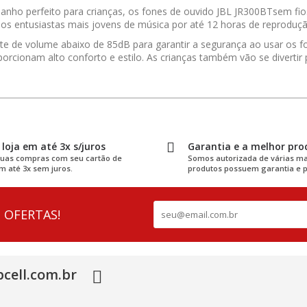
anho perfeito para crianças, os fones de ouvido JBL JR300BTsem fio
a os entusiastas mais jovens de música por até 12 horas de reproduçã
te de volume abaixo de 85dB para garantir a segurança ao usar os 
porcionam alto conforto e estilo. As crianças também vão se diverti
loja em até 3x s/juros
Garantia e a melhor pro
suas compras com seu cartão de
Somos autorizada de várias ma
m até 3x sem juros.
produtos possuem garantia e p
 OFERTAS!
cell.com.br