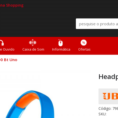
mana Shopping
de Ouvido
Caixa de Som
Informática
Ofertas
00 Bt Uno
Headp
Código:
79
SKU: