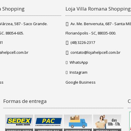
pa Shopping
Loja Villa Romana Shopping
o Várzea, 587 - Saco Grande.
Av. Me. Benvenuta, 687 - Santa Mô
 SC. 88054-605.
Florianópolis - SC, 88035-000.
81
(48) 3226-2317
ahelpcell.com.br
contato@lojahelpcell.com.br
WhatsApp
Instagram
ss
Google Business
Formas de entrega
C