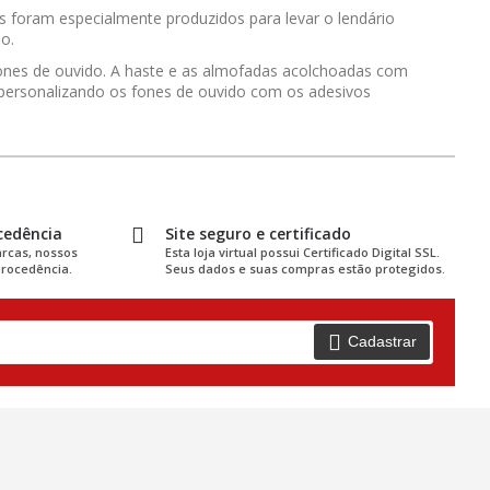
s foram especialmente produzidos para levar o lendário
o.
fones de ouvido. A haste e as almofadas acolchoadas com
r personalizando os fones de ouvido com os adesivos
cedência
Site seguro e certificado
rcas, nossos
Esta loja virtual possui Certificado Digital SSL.
rocedência.
Seus dados e suas compras estão protegidos.
Cadastrar