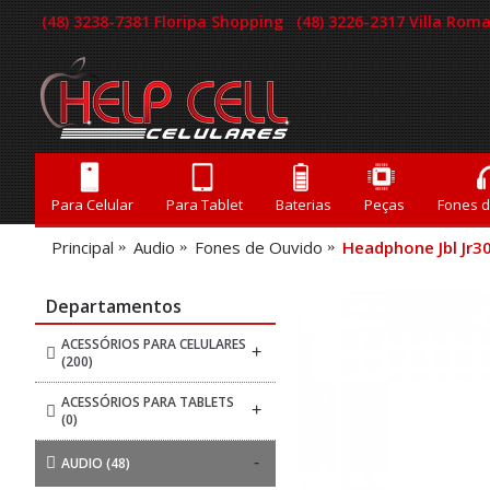
(48) 3238-7381 Floripa Shopping
(48) 3226-2317 Villa Ro
Para Celular
Para Tablet
Baterias
Peças
Fones 
Principal
Audio
Fones de Ouvido
Headphone Jbl Jr3
Departamentos
ACESSÓRIOS PARA CELULARES
+
(200)
ACESSÓRIOS PARA TABLETS
+
(0)
-
AUDIO
(48)