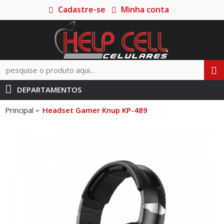
Cadastre-se
Minha conta
DEPARTAMENTOS
Principal
Headset Gamer Knup KP-489