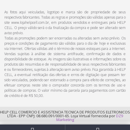
As fotos aqui veiculadas, logotipo e marca são de propriedade de seus
respectivos fabricantes. Todas as regras e promoções são válidas apenas para o
site www.lojahelpcell.com.br, em produtos vendidos e entregues pela HELP
CELL. O preço válido será o da finalização da compra e pode ser alterado sem
aviso prévio.
Todas as promoções podem ser encerradas ou alteradas sem aviso prévio. Os
preços e condições de pagamento são válidos para o dia de hoje e exclusivas
via Internet. Ofertas válidas até o término de nossos estoques para a Internet.
Vendas sujeitas à análise de sistema antifraude, confirmação de dados e
disponibilidade de estoque. As imagens são ilustrativas e informações sobre os
produtos são resumidas e de responsabilidade de seus respectivos fabricantes
e ou fornecedores, sujeitas à alteração sem aviso prévio. Fica garantida à HELP
CELL, a eventual retificação das ofertas e erros de digitação que possam ter
sido veiculados, podendo ser estornado a compra para efeito de correções, ao
efetuar compras neste site o comprador concorda com os termos de uso e
políticas de compras. O valor mínimo da parcela para pagamentos com cartão
de crédito é de R$ 50,00.
HELP CELL COMERCIO E ASSISTENCIA TECNICA DE PRODUTOS ELETRONICOS
LTDA - EPP CNPJ: 08.680.091/0001-65. Loja Virtual fornecida por
DZ9
Marketing