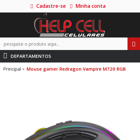
Cadastre-se
Minha conta
DEPARTAMENTOS
Principal
Mouse gamer Redragon Vampire M720 RGB