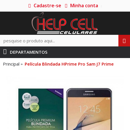
Cadastre-se
Minha conta
DEPARTAMENTOS
Principal
Película Blindada HPrime Pro Sam J7 Prime