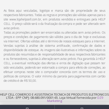
As fotos aqui veiculadas, logotipo e marca são de propriedade de seus
respectivos fabricantes. Todas as regras e promoções são válidas apenas para o
site www.lojahelpcell.com.br, em produtos vendidos e entregues pela HELP
CELL. O preço válido será o da finalização da compra e pode ser alterado sem
aviso prévio.
Todas as promoções podem ser encerradas ou alteradas sem aviso prévio. Os
preços e condições de pagamento são válidos para o dia de hoje e exclusivas
via Internet. Ofertas válidas até o término de nossos estoques para a Internet.
Vendas sujeitas à análise de sistema antifraude, confirmação de dados e
disponibilidade de estoque. As imagens são ilustrativas e informações sobre os
produtos são resumidas e de responsabilidade de seus respectivos fabricantes
e ou fornecedores, sujeitas à alteração sem aviso prévio. Fica garantida à HELP
CELL, a eventual retificação das ofertas e erros de digitação que possam ter
sido veiculados, podendo ser estornado a compra para efeito de correções, ao
efetuar compras neste site o comprador concorda com os termos de uso e
políticas de compras. O valor mínimo da parcela para pagamentos com cartão
de crédito é de R$ 50,00.
HELP CELL COMERCIO E ASSISTENCIA TECNICA DE PRODUTOS ELETRONICOS
LTDA - EPP CNPJ: 08.680.091/0001-65. Loja Virtual fornecida por
DZ9
Marketing