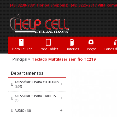
(48) 3238-7381 Floripa Shopping
(48) 3226-2317 Villa Ro
Para Celular
Para Tablet
Baterias
Peças
Fones 
Principal
Teclado Multilaser sem fio TC219
Departamentos
ACESSÓRIOS PARA CELULARES
+
(200)
ACESSÓRIOS PARA TABLETS
+
(0)
+
AUDIO
(48)