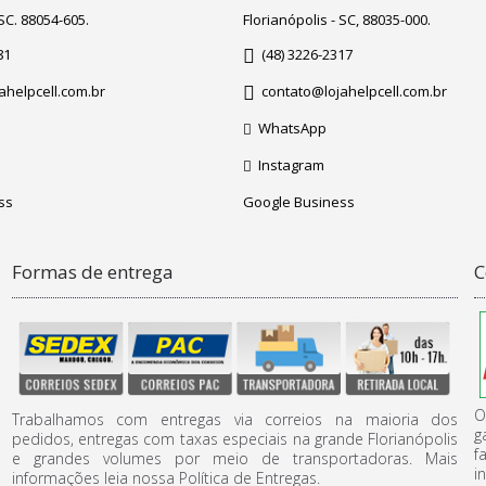
 SC. 88054-605.
Florianópolis - SC, 88035-000.
81
(48) 3226-2317
ahelpcell.com.br
contato@lojahelpcell.com.br
WhatsApp
Instagram
ss
Google Business
Formas de entrega
C
O
Trabalhamos com entregas via correios na maioria dos
g
pedidos, entregas com taxas especiais na grande Florianópolis
f
e grandes volumes por meio de transportadoras. Mais
i
informações leia nossa Política de Entregas.