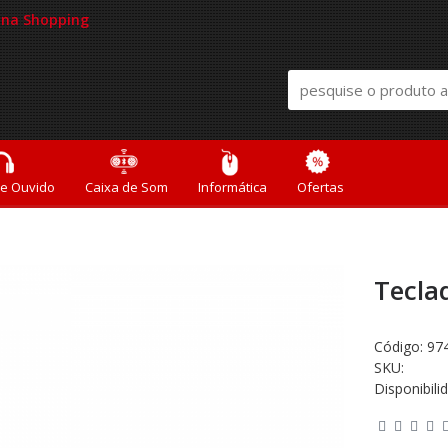
mana Shopping
de Ouvido
Caixa de Som
Informática
Ofertas
Tecla
Código:
97
SKU:
Disponibili