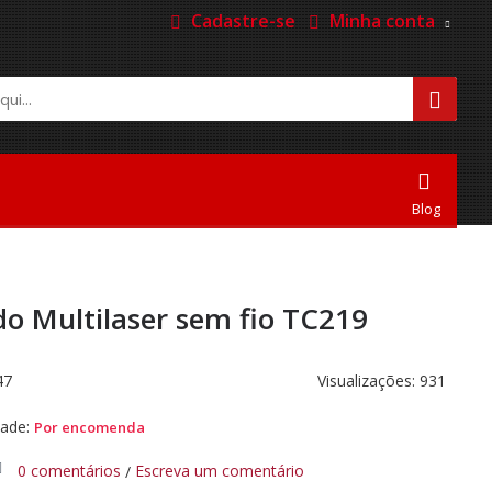
Cadastre-se
Minha conta
Blog
do Multilaser sem fio TC219
47
Visualizações: 931
dade:
Por encomenda
0 comentários
Escreva um comentário
/